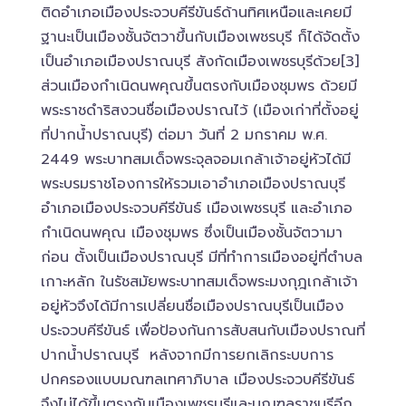
ติดอำเภอเมืองประจวบคีรีขันธ์ด้านทิศเหนือและเคยมี
ฐานะเป็นเมืองชั้นจัตวาขึ้นกับเมืองเพชรบุรี ก็ได้จัดตั้ง
เป็นอำเภอเมืองปราณบุรี สังกัดเมืองเพชรบุรีด้วย[3]
ส่วนเมืองกำเนิดนพคุณขึ้นตรงกับเมืองชุมพร ด้วยมี
พระราชดำริสงวนชื่อเมืองปราณไว้ (เมืองเก่าที่ตั้งอยู่
ที่ปากน้ำปราณบุรี) ต่อมา วันที่ 2 มกราคม พ.ศ.
2449 พระบาทสมเด็จพระจุลจอมเกล้าเจ้าอยู่หัวได้มี
พระบรมราชโองการให้รวมเอาอำเภอเมืองปราณบุรี
อำเภอเมืองประจวบคีรีขันธ์ เมืองเพชรบุรี และอำเภอ
กำเนิดนพคุณ เมืองชุมพร ซึ่งเป็นเมืองชั้นจัตวามา
ก่อน ตั้งเป็นเมืองปราณบุรี มีที่ทำการเมืองอยู่ที่ตำบล
เกาะหลัก ในรัชสมัยพระบาทสมเด็จพระมงกุฎเกล้าเจ้า
อยู่หัวจึงได้มีการเปลี่ยนชื่อเมืองปราณบุรีเป็นเมือง
ประจวบคีรีขันธ์ เพื่อป้องกันการสับสนกับเมืองปราณที่
ปากน้ำปราณบุรี หลังจากมีการยกเลิกระบบการ
ปกครองแบบมณฑลเทศาภิบาล เมืองประจวบคีรีขันธ์
จึงไม่ได้ขึ้นตรงกับเมืองเพชรบุรีและมณฑลราชบุรีอีก