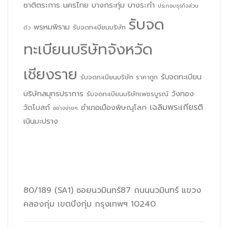
ชาติตระการ
นครไทย
บางกระทุ่ม
บางระกำ
ประกอบธุรกิจส่วน
รับจด
พรหมพิราม
รับจดทะเบียนบริษัท
ตัว
ทะเบียนบริษัทจังหวัด
เชียงราย
รับจดทะเบียน
รับจดทะเบียนบริษัท ราคาถูก
บริษัทสมุทรปราการ
วังทอง
รับจดทะเบียนบริษัทเพชรบูรณ์
เฉลิมพระเกียรติ
วัดโบสถ์
อำเภอเมืองพิษณุโลก
อย่างง่ายๆ
เนินมะปราง
1smestartup.com
80/189 (SA1) ซอยนวมินทร์87 ถนนนวมินทร์ แขวง
คลองกุ่ม เขตบึงกุ่ม กรุงเทพฯ 10240