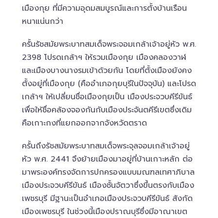
เมืองกุย ที่มีความอุดมสมบูรณ์และการตั้งบ้านเรือน
หนาแน่นกว่า
ครั้นรัชสมัยพระบาทสมเด็จพระจอมเกล้าเจ้าอยู่หัว พ.ศ.
2398 โปรดเกล้าฯ ให้รวมเมืองกุย เมืองคลองวาฬ
และเมืองบางนางรมเข้าด้วยกัน โดยที่ตั้งเมืองยังคง
ตั้งอยู่ที่เมืองกุย (คืออำเภอกุยบุรีในปัจจุบัน) และโปรด
เกล้าฯ ให้เปลี่ยนชื่อเมืองกุยเป็น เมืองประจวบคีรีขันธ์
เพื่อให้ชื่อคล้องจองกันกับเมืองประจันตคีรีเขตซึ่งเดิม
คือเกาะกงที่แยกออกจากจังหวัดตราด
ครั้นถึงรัชสมัยพระบาทสมเด็จพระจุลจอมเกล้าเจ้าอยู่
หัว พ.ศ. 2441 จึงย้ายเมืองมาอยู่ที่บ้านเกาะหลัก ต่อ
มาพระองค์ทรงจัดการปกครองแบบมณฑลเทศาภิบาล
เมืองประจวบคีรีขันธ์ เมืองชั้นจัตวาซึ่งขึ้นตรงกับเมือง
เพชรบุรี มีฐานะเป็นอำเภอเมืองประจวบคีรีขันธ์ สังกัด
เมืองเพชรบุรี ในช่วงนี้เมืองปราณบุรีซึ่งมีอาณาเขต