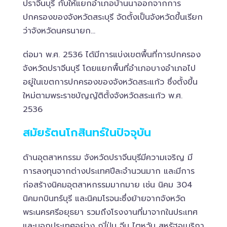
ปราจีนบุรี กับให้แยกอำเภอบ้านนาออกจากการ
ปกครองของจังหวัดสระบุรี จัดตั้งเป็นจังหวัดขึ้นเรียก
ว่าจังหวัดนครนายก…
ต่อมา พ.ศ. 2536 ได้มีการแบ่งเขตพื้นที่การปกครอง
จังหวัดปราจีนบุรี โดยแยกพื้นที่อำเภอบางอำเภอไป
อยู่ในเขตการปกครองของจังหวัดสระแก้ว ซึ่งตั้งขึ้น
ใหม่ตามพระราชบัญญัติตั้งจังหวัดสระแก้ว พ.ศ.
2536
สมัยรัตนโกสินทร์ในปัจจุบัน
ด้านอุตสาหกรรม จังหวัดปราจีนบุรีมีความเจริญ มี
การลงทุนจากต่างประเทศปีละจำนวนมาก และมีการ
ก่อสร้างนิคมอุตสาหกรรมมากมาย เช่น นิคม 304
นิคมกบินทร์บุรี และนิคมโรจนะซึ่งย้ายจากจังหวัด
พระนครศรีอยุธยา รวมถึงโรงงานที่มาจากในประเทศ
และนอกประเทศอย่าง ญี่ปุ่น จีน ไตหวัน สหรัฐอเมริกา