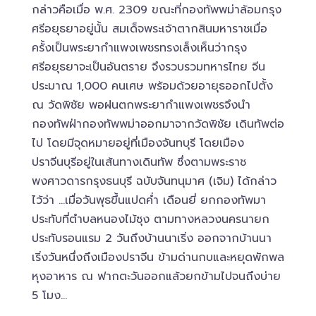
กล่าวคือเมื่อ พ.ศ. 2309 ขณะที่กองทัพพม่าล้อมกรุง
ศรีอยุธยาอยู่นั้น สมเด็จพระเจ้าตากสินมหาราชเมื่อ
ครั้งเป็นพระยากำแพงเพชรทรงเล็งเห็นว่ากรุง
ศรีอยุธยาจะเป็นอันตราย จึงรวบรวมทหารไทย จีน
ประมาณ 1,000 คนเศษ พร้อมด้วยอายุธออกไปตั้ง
ณ วัดพิชัย พอฝนตกพระยากำแพงเพชรจึงนำ
กองทัพฝ่ากองทัพพม่าออกมาจากวัดพิชัย เดินทัพต่อ
ไป โดยมีจุดหมายอยู่ที่เมืองจันทบุรี โดยเมือง
ปราจีนบุรีอยู่ในเส้นทางเดินทัพ ซึ่งตามพระราช
พงศาวดารกรุงธนบุรี ฉบับจันทนุมาศ (เจิม) ได้กล่าว
ไว้ว่า …เมื่อวันพุธขึ้นแปดค่ำ เดือนยี่ ยกกองทัพมา
ประทับที่ตำบลหนองไม้ซุง ตามทางหลวงนครนายก
ประทับรอนแรม 2 วันถึงบ้านนาเริ่ง ออกจากบ้านนา
เริ่งวันหนึ่งถึงเมืองปราจีน ข้ามด่านกบและหยุดพักพล
หุงอาหาร ณ ฟากตะวันออกแล้วยกข้ามไปจนถึงบ่าย
5 โมง…