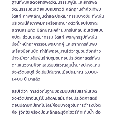
ฐานที่พบแสดงอิทธิพลวัฒนธรรมฟูนันและอิทธิพล
วัฒนธรรมอินเดียแบบอมราวดี หลักฐานสำคัญที่พบ
ได้แก่ ภาพสลักนูนต่ำและประติมากรรมบางชิ้น ที่พบใน
บริเวณนี้คือภาพมกรหรือเหราบางตัวที่ขอบโบราณ
สถานสระแก้ว มีลักษณะคล้ายมกรในศิลปะอินเดียแบบ
คุปตะ ส่วนประติมากรรม ได้แก่ พระพุทธรูปที่พบใน
บ่อน้ำหน้าอาคารรอยพระบาทคู่ และจากการค้นพบ
เครื่องมือหินขัด ทำให้พออนุมานได้ว่าชุมชนดังกล่าว
น่าจะมีความสัมพันธ์กับชุมชนก่อนประวัติศาสตร์ที่พบ
ตามแนวชายฝั่งทะเลเดิมบริเวณลุ่มน้ำบางปะกงแถบ
จังหวัดชลบุรี ซึ่งเริ่มมีถิ่นฐานเมื่อประมาณ 5,000-
1,400 ปี มาแล้ว
สรุปได้ว่า การตั้งถิ่นฐานของมนุษย์เริ่มแรกในเขต
จังหวัดปราจีนบุรีเป็นสังคมสมัยก่อนประวัติศาสตร์
ตอนปลายที่มีเทคโนโลยีค่อนข้างสูงในการดำรงชีวิต
คือ รู้จักใช้เครื่องมือเหล็กและรู้จักใช้วิธีกักเก็บน้ำ ต่อ