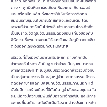
โบราณคดีที่พบ ได้แก่ ลูกปัดแก้วแบบอินโด-แปซิฟิกสี
ต่าง ๆ ลูกปัดหินคาร์เนเลียน หินอะเกต หินควอตซ์
และเครื่องมือเหล็ก ซึ่งแสดงให้เห็นถึงการติดต่อ
สัมพันธ์กับชุมชนโบราณใกล้เคียงและอินเดีย โดย
เฉพาะที่บ้านดงชัยมันได้พบชิ้นส่วนกลองมโหระทึกซึ่ง
เป็นโบราณวัตถุในวัฒนธรรมดองซอน เกี่ยวข้องกับ
พิธีกรรมซึ่งพบทางตอนใต้ของจีนและในภูมิภาคเอเชีย
ตะวันออกเฉียงใต้รวมทั้งประเทศไทย
บริเวณที่ตั้งเมืองโบราณศรีมโหสถ ตำบลโคกปีบ
อำเภอศรีมโหสถ สันนิษฐานว่าน่าจะเป็นชุมชนมาก่อน
พุทธศตวรรษที่ 11 ในชุมชนบริเวณดังกล่าวรวมตัวกัน
เป็นกลุ่มเกษตรกรเป็นกลุ่มหมู่บ้านเกษตรกรรม มีการ
ติดต่อค้าขายแลกเปลี่ยนกับวัฒนธรรมภายนอก แต่
ยังไม่มีการสร้างเมืองที่มีคันดิน คูน้ำล้อมรอบชุมชน ใน
ระยะนี้อาจมีความสัมพันธ์กับอาณาจักรฟูนัน และมีการ
แลกเปลี่ยนค้าขายกับนักเดินเรือจากต่างประเทศ หลัก