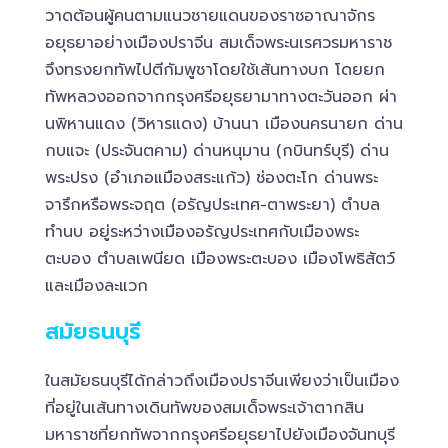
วาดต้อนผู้คนตามแนวชายแดนของราชอาณาจักร
อยุธยาอย่างเมืองปราจีน สมเด็จพระนเรศวรมหาราช
จึงทรงยกทัพไปตีกัมพูชาโดยใช้เส้นทางบก โดยยก
ทัพหลวงออกจากกรุงศรีอยุธยามาทางตะวันออก ผ่า
นพิหานแดง (วิหารแดง) บ้านนา เมืองนครนายก ด่าน
กบแจะ (ประจันตคาม) ด่านหนุมาน (กบินทร์บุรี) ด่าน
พระปรง (อำเภอแมืองสระแก้ว) ช่องตะโก ด่านพระ
จารึกหรือพระจฤต (อรัญประเทศ-ตาพระยา) ตำบล
ทำนบ อยู่ระหว่างเมืองอรัญประเทศกับเมืองพระ
ตะบอง ตำบลเพนียด เมืองพระตะบอง เมืองโพธิสัตว์
และเมืองละแวก
สมัยธนบุรี
ในสมัยธนบุรีได้กล่าวถึงเมืองปราจีนเพียงว่าเป็นเมือง
ที่อยู่ในเส้นทางเดินทัพของสมเด็จพระเจ้าตากสิน
มหาราชที่ยกทัพจากกรุงศรีอยุธยาไปยังเมืองจันทบุรี