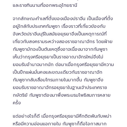
และราชทินนามที่ออกพระอุไทยธานี
จากลักษณะทำเลที่ตั้งของเมืองปราจีน เป็นเมืองที่ตั้ง
อยู่ใกล้กับประเทศกัมพูชา เรื่องราวที่เกี่ยวข้องกับ
จังหวัดปราจีนบุรีในสมัยอยุธยาจึงเป็นเหตุการณ์ที่
เกี่ยวกับสงครามระหว่างสองราชอาณาจักร โดยฝ่าย
กัมพูชามักจะเป็นต้นเหตุซึ่งอาจเนื่องมาจากกัมพูชา
เห็นว่ากรุงศรีอยุธยาเป็นราชอาณาจักรใหม่จึงไม่
ยอมรับอำนาจมากนัก ต่อมาเมื่อกรุงศรีอยุธยามีความ
เป็นปึกแผ่นมั่นคงและขณะเดียวกันราชอาณาจัก
กัมพูชากลับเสื่อมโทรมภายในมากขึ้น กัมพูชาจึง
ยอมรับราชอาณาจักรอยุธยาในฐานเจ้าประเทศราช
กษัตริย์ กัมพูชาต้องมาพึ่งพระบรมโพธิสมภารหลาย
ครั้ง
แต่อย่างไรก็ดี เมื่อกรุงศรีอยุธยามีศึกติดพันกับพม่า
หรือมีความอ่อนแอภายใน กัมพูชาก็ถือโอกาสมาก